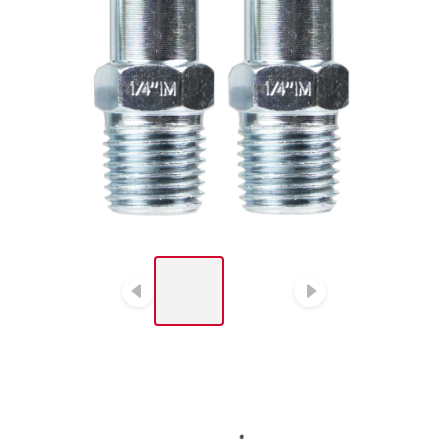
LIST OF 2 ITEMS, SKIP
LIST?
Diapositive précédent
Diapositiv