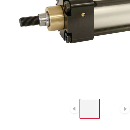
LIST OF 2 ITEMS, SKIP
LIST?
Diapositive p
D