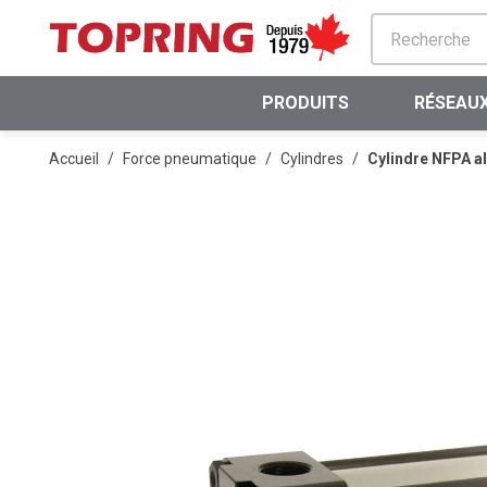
PASSER AU CONTENU PRINCIPAL
PRODUITS
RÉSEAUX
Accueil
/
Force pneumatique
/
Cylindres
/
Cylindre NFPA a