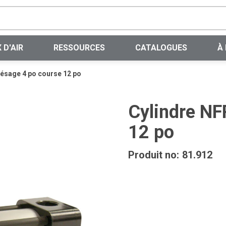
Recherche sur le site
 D'AIR
RESSOURCES
CATALOGUES
À
lésage 4 po course 12 po
Cylindre NF
12 po
Produit no:
81.912