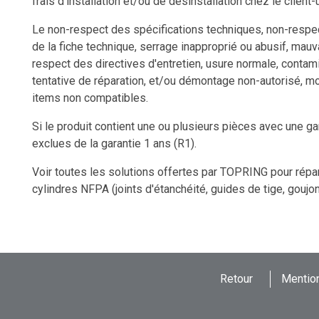
frais d'installation et/ou de désinstallation chez le client-u
Le non-respect des spécifications techniques, non-respect
de la fiche technique, serrage inapproprié ou abusif, mauv
respect des directives d'entretien, usure normale, contam
tentative de réparation, et/ou démontage non-autorisé, m
items non compatibles.
Si le produit contient une ou plusieurs pièces avec une ga
exclues de la garantie 1 ans (R1).
Voir toutes les solutions offertes par TOPRING pour rép
cylindres NFPA (joints d'étanchéité, guides de tige, goujon
Retour
Mention