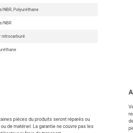
ile/NBR, Polyuréthane
ile/NBR
r nitrocarburé
uréthane
A
Ve
re
ertaines pièces du produits seront réparés ou
de
n ou de matériel. La garantie ne couvre pas les
pe