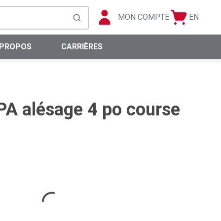
MON COMPTE
EN
Panier
Langue
soumettre la recherche
0 articles
 PROPOS
CARRIÈRES
PA alésage 4 po course