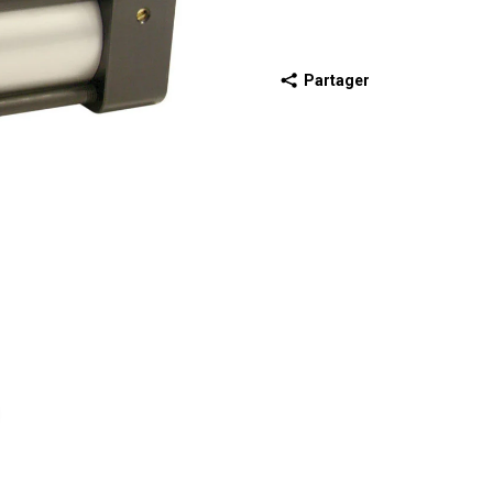
Partager
récédente
iapositive suivante