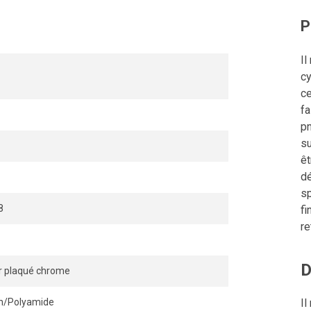
P
Il
cy
ce
fa
p
su
êt
dé
sp
8
fi
re
D
r plaqué chrome
n/Polyamide
Il