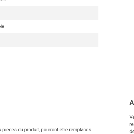
le
A
Ve
re
u pièces du produit, pourront être remplacés
de