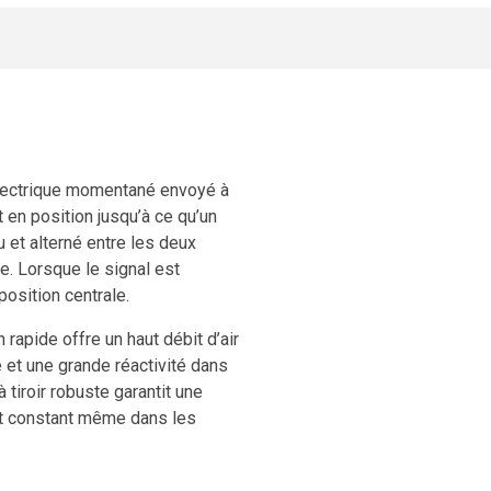
 électrique momentané envoyé à
t en position jusqu’à ce qu’un
u et alterné entre les deux
e. Lorsque le signal est
position centrale.
rapide offre un haut débit d’air
et une grande réactivité dans
iroir robuste garantit une
ent constant même dans les
e directement en canalisation ou