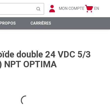
MON COMPTE
EN
Panier
Langue
soumettre la recherche
0 articles
 PROPOS
CARRIÈRES
oïde double 24 VDC 5/3
(F) NPT OPTIMA