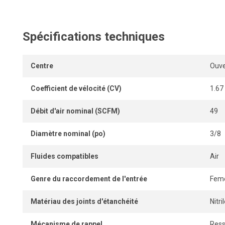
installée sur un distributeur monobloc, assurant une intégr
dans tout réseau pneumatique.
Spécifications techniques
Centre
Ouve
Coefficient de vélocité (CV)
1.67
Débit d'air nominal (SCFM)
49
Diamètre nominal (po)
3/8
Fluides compatibles
Air
Genre du raccordement de l'entrée
Feme
Matériau des joints d'étanchéité
Nitr
Mécanisme de rappel
Ress