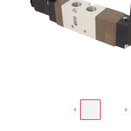
LIST OF 2 ITEMS, SKIP
LIST?
Diapositive p
D