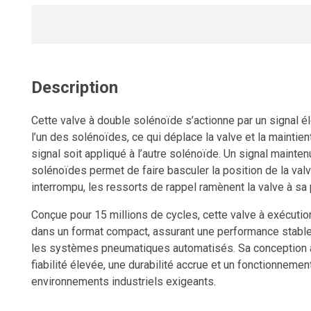
Description
Cette valve à double solénoïde s’actionne par un signal
l’un des solénoïdes, ce qui déplace la valve et la maintien
signal soit appliqué à l’autre solénoïde. Un signal mainten
solénoïdes permet de faire basculer la position de la valv
interrompu, les ressorts de rappel ramènent la valve à sa 
Conçue pour 15 millions de cycles, cette valve à exécution 
dans un format compact, assurant une performance stable 
les systèmes pneumatiques automatisés. Sa conception à t
fiabilité élevée, une durabilité accrue et un fonctionnem
environnements industriels exigeants.
Cette valve électrique pour air comprimé peut être monté