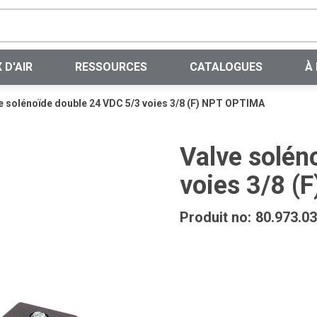
Recherche sur le site
 D'AIR
RESSOURCES
CATALOGUES
À
e solénoïde double 24 VDC 5/3 voies 3/8 (F) NPT OPTIMA
Valve solén
voies 3/8 
Produit no:
80.973.03