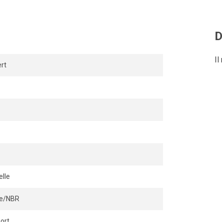
ation simple, flexible et durable
D
Il
rt
lle
ile/NBR
ort