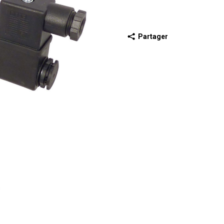
Partager
récédente
iapositive suivante