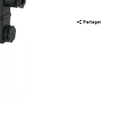
Partager
récédente
iapositive suivante