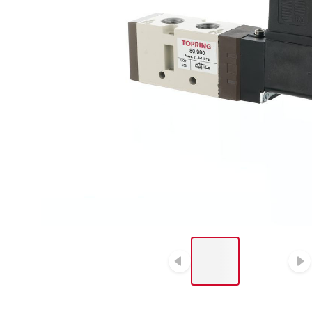
LIST OF 2 ITEMS, SKIP
LIST?
Diapositive p
D