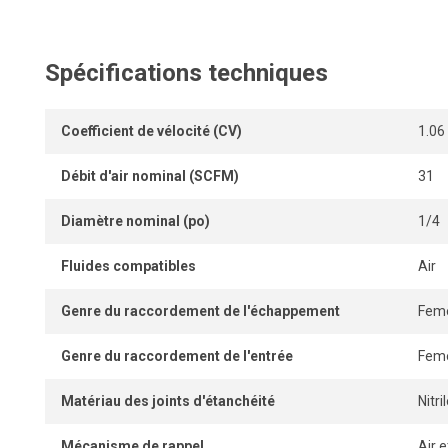
polyvalente dans tout réseau pneumatique.
Spécifications techniques
Coefficient de vélocité (CV)
1.06
Débit d'air nominal (SCFM)
31
Diamètre nominal (po)
1/4
Fluides compatibles
Air
Genre du raccordement de l'échappement
Feme
Genre du raccordement de l'entrée
Feme
Matériau des joints d'étanchéité
Nitr
Mécanisme de rappel
Air e