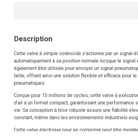
Description
Cette valve à simple solénoïde s’actionne par un signal él
automatiquement à sa position normale lorsque le signal e
également être utilisée pour envoyer un signal pneumatiq
taille, offrant ainsi une solution flexible et efficace pour
pneumatiques.
Conçue pour 15 millions de cycles, cette valve à exécutio
d’air à un format compact, garantissant une performance 
vie. Sa conception à tiroir robuste assure une fiabilité él
constant, même dans les environnements industriels exig
Cette valve électrique pour air comprimé peut être monté
installée sur un distributeur monobloc, assurant une intégr