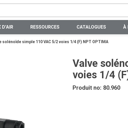
Recherche sur le site
 D'AIR
RESSOURCES
CATALOGUES
À
e solénoïde simple 110 VAC 5/2 voies 1/4 (F) NPT OPTIMA
Valve solén
voies 1/4 
Produit no:
80.960