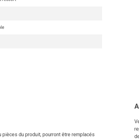
le
A
Ve
re
u pièces du produit, pourront être remplacés
de