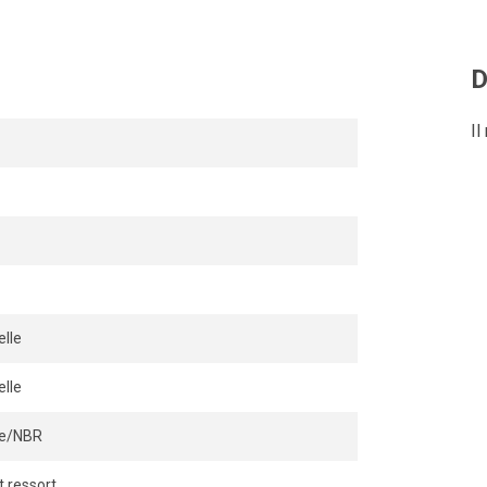
D
Il
lle
lle
ile/NBR
t ressort