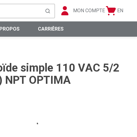
MON COMPTE
EN
Panier
Langue
soumettre la recherche
0 articles
 PROPOS
CARRIÈRES
oïde simple 110 VAC 5/2
(F) NPT OPTIMA