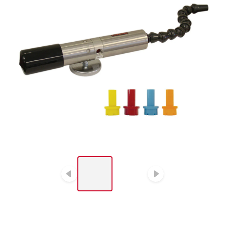
LIST OF 2 ITEMS, SKIP
LIST?
Diapositive précédent
Diapositiv