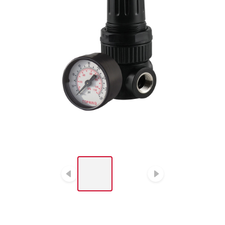
LIST OF 2 ITEMS, SKIP
LIST?
Diapositive précédent
Diapositiv