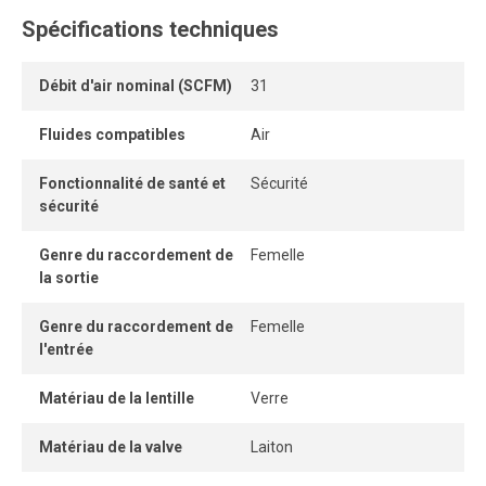
Spécifications techniques
Compact et léger, il est muni d’un bouton « push-to-lock »
qui prévient les ajustements accidentels. Il peut être
installé au mur ou directement sur l’outil, offrant une
Débit d'air nominal (SCFM)
31
flexibilité d’intégration selon les besoins de l’utilisateur.
Fluides compatibles
Air
Fonctionnalité de santé et
Sécurité
sécurité
Genre du raccordement de
Femelle
la sortie
Genre du raccordement de
Femelle
l'entrée
Matériau de la lentille
Verre
Matériau de la valve
Laiton