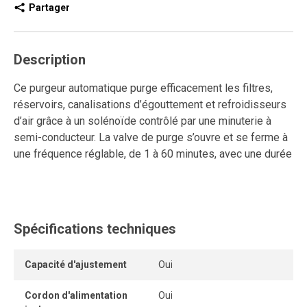
Partager
Description
Ce purgeur automatique purge efficacement les filtres,
réservoirs, canalisations d’égouttement et refroidisseurs
d’air grâce à un solénoïde contrôlé par une minuterie à
semi-conducteur. La valve de purge s’ouvre et se ferme à
une fréquence réglable, de 1 à 60 minutes, avec une durée
de cycle de 1 à 30 secondes, chaque paramètre étant
ajustable individuellement. Il est équipé d’un commutateur
manuel avec voyant lumineux pour un contrôle simplifié.
Sa construction robuste comprend une boîte protectrice
Spécifications techniques
en plastique moulé, résistante à la corrosion, et un
solénoïde à ressort qui réduit le bruit de la valve tout en
Capacité d'ajustement
Oui
garantissant une fermeture étanche. Il est offert avec un
raccordement de mise à la terre de 6 pieds pour une
Cordon d'alimentation
Oui
installation sécurisée.