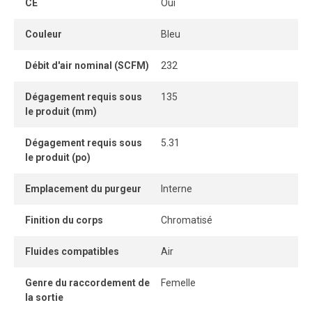
CE
Oui
Choisissez le séparateur d’eau en fonction entre autres du
débit requis (SCFM).
Couleur
Bleu
Débit d'air nominal (SCFM)
232
Dégagement requis sous
135
le produit (mm)
Dégagement requis sous
5.31
le produit (po)
Emplacement du purgeur
Interne
Finition du corps
Chromatisé
Fluides compatibles
Air
Genre du raccordement de
Femelle
la sortie