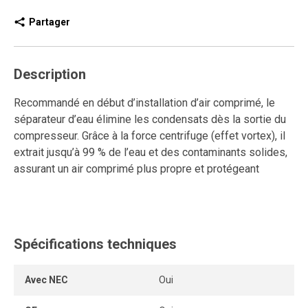
Partager
Description
Recommandé en début d’installation d’air comprimé, le
séparateur d’eau élimine les condensats dès la sortie du
compresseur. Grâce à la force centrifuge (effet vortex), il
extrait jusqu’à 99 % de l’eau et des contaminants solides,
assurant un air comprimé plus propre et protégeant
l’ensemble du réseau.
Ce modèle est idéal pour éliminer les particules solides,
l’huile et la vapeur d’eau. Il est simple et facile à installer.
Spécifications techniques
Il ne requiert aucune électricité et nécessite peu
d’entretien. Il comprend un purgeur automatique efficace.
Son revêtement en poudre d’époxy assure une longue
Avec NEC
Oui
durée de vie.