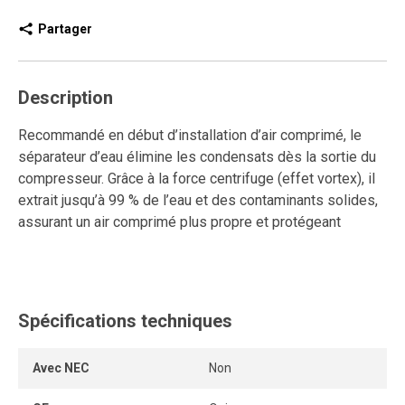
Partager
Description
Recommandé en début d’installation d’air comprimé, le
séparateur d’eau élimine les condensats dès la sortie du
compresseur. Grâce à la force centrifuge (effet vortex), il
extrait jusqu’à 99 % de l’eau et des contaminants solides,
assurant un air comprimé plus propre et protégeant
l’ensemble du réseau.
Ce modèle est idéal pour éliminer les particules solides,
l’huile et la vapeur d’eau. Il est simple et facile à installer.
Spécifications techniques
Il ne requiert aucune électricité et nécessite peu
d’entretien. Il comprend un purgeur automatique efficace.
Son revêtement en poudre d’époxy assure une longue
Avec NEC
Non
durée de vie.