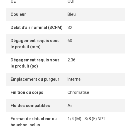
CE
Oui
Choisissez le séparateur d’eau en fonction entre autres du
débit requis (SCFM).
Couleur
Bleu
Débit d'air nominal (SCFM)
32
Dégagement requis sous
60
le produit (mm)
Dégagement requis sous
2.36
le produit (po)
Emplacement du purgeur
Interne
Finition du corps
Chromatisé
Fluides compatibles
Air
Format de réducteur ou
1/4 (M) - 3/8 (F) NPT
bouchon inclus