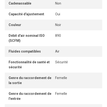
Cadenassable
Non
Le régulateur d’air comprimé contrôle et maintient la
pression dans la plage souhaitée pour garantir un
Capacité d'ajustement
Oui
fonctionnement constant et fiable des outils et
équipements pneumatiques. Il réduit la haute pression
Couleur
Noir
provenant du compresseur à un niveau plus bas et plus
facile à gérer, prévenant ainsi les dommages aux
Débit d'air nominal ISO
890
(SCFM)
équipements en aval, diminuant la consommation d’air et
améliorant l’efficacité globale du système.
Fluides compatibles
Air
Fonctionnalité de santé et
Sécurité
sécurité
Genre du raccordement de
Femelle
la sortie
Genre du raccordement de
Femelle
l'entrée