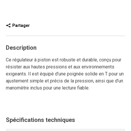
Partager
Description
Ce régulateur à piston est robuste et durable, conçu pour
résister aux hautes pressions et aux environnements
exigeants. Il est équipé d’une poignée solide en T pour un
ajustement simple et précis de la pression, ainsi que d’un
manomètre inclus pour une lecture fiable.
Ce modèle de régulateur à haut rendement est idéal pour
les travaux intensifs. Sa grande robustesse assure
fiabilité et longue durée de vie, tandis que sa conception
Spécifications techniques
facilite l’entretien et le maintien de la performance du
système.