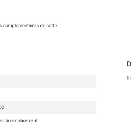
ts complémentaires de cette
D
Il
O2
es de remplacement