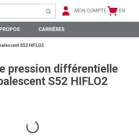
MON COMPTE
EN
Panier
Langue
soumettre la recherche
0 articles
 PROPOS
CARRIÈRES
 coalescent S52 HIFLO2
e pression différentielle
 coalescent S52 HIFLO2