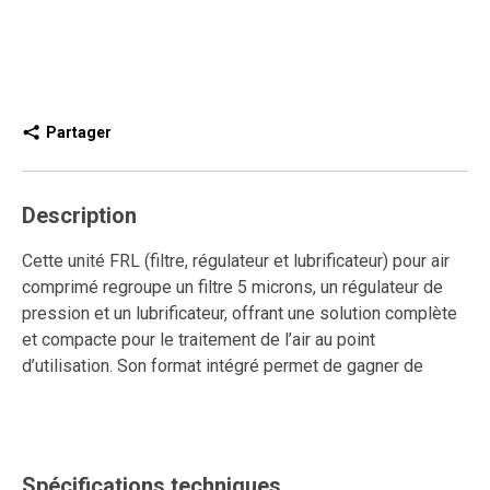
Partager
Description
Cette unité FRL (filtre, régulateur et lubrificateur) pour air
comprimé regroupe un filtre 5 microns, un régulateur de
pression et un lubrificateur, offrant une solution complète
et compacte pour le traitement de l’air au point
d’utilisation. Son format intégré permet de gagner de
l’espace tout en assurant un contrôle précis de la pression
et une lubrification régulière, essentielles pour la
performance et la longévité des outils pneumatiques. Elle
est également équipée d’un purgeur semi-automatique,
Spécifications techniques