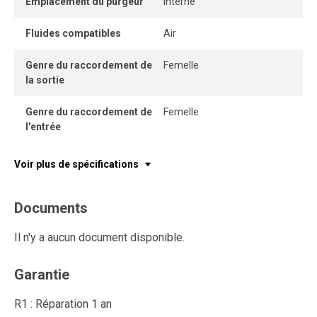
Emplacement du purgeur
Interne
pneumatiques et améliorer l’efficacité des installations
industrielles.
Fluides compatibles
Air
Genre du raccordement de
Femelle
la sortie
Genre du raccordement de
Femelle
l'entrée
Voir plus de spécifications
Documents
Il n'y a aucun document disponible.
Garantie
R1 : Réparation 1 an