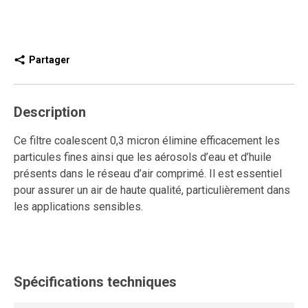
Partager
Description
Ce filtre coalescent 0,3 micron élimine efficacement les
particules fines ainsi que les aérosols d’eau et d’huile
présents dans le réseau d’air comprimé. Il est essentiel
pour assurer un air de haute qualité, particulièrement dans
les applications sensibles.
Le purgeur semi-automatique évacue les condensats
lorsqu’on pousse la bague vers le haut, permettant un
drainage contrôlé et simplifiant l’entretien.
Spécifications techniques
Ce modèle de filtre coalescent modulaire s’installe