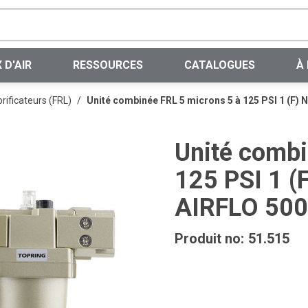
Recherche sur le site
 D'AIR
RESSOURCES
CATALOGUES
À
brificateurs (FRL)
/
Unité combinée FRL 5 microns 5 à 125 PSI 1 (F)
Unité combi
125 PSI 1 
AIRFLO 500
Produit no:
51.515