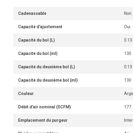
Des adaptateurs de canalisation et un support mural sont
Cadenassable
Non
installation rapide, stable et efficace au point d’utilisation.
Une solution performante et durable pour améliorer la qual
Capacité d'ajustement
Oui
l’usure des outils pneumatiques et optimiser l’efficacité d
ateliers, manufacturiers et environnements de production.
Capacité du bol (L)
0.13
Capacité du bol (ml)
130
Capacité du deuxième bol (L)
0.13
Capacité du deuxième bol (ml)
130
Couleur
Arge
Débit d'air nominal (SCFM)
177
Emplacement du purgeur
Inte