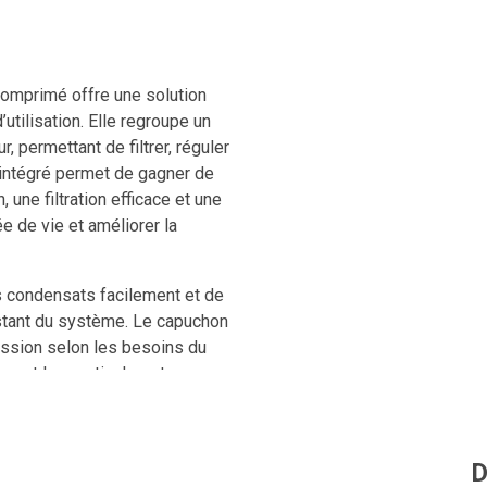
r comprimé offre une solution
utilisation. Elle regroupe un
r, permettant de filtrer, réguler
t intégré permet de gagner de
 une filtration efficace et une
ée de vie et améliorer la
s condensats facilement et de
nstant du système. Le capuchon
ession selon les besoins du
ement les particules et
tinu d’huile pour maintenir les
D
la pression.