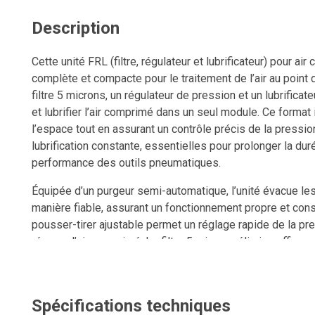
Description
Cette unité FRL (filtre, régulateur et lubrificateur) pour ai
complète et compacte pour le traitement de l’air au point d’
filtre 5 microns, un régulateur de pression et un lubrificateu
et lubrifier l’air comprimé dans un seul module. Ce forma
l’espace tout en assurant un contrôle précis de la pression,
lubrification constante, essentielles pour prolonger la dur
performance des outils pneumatiques.
Équipée d’un purgeur semi-automatique, l’unité évacue le
manière fiable, assurant un fonctionnement propre et co
pousser-tirer ajustable permet un réglage rapide de la pr
réseau d’air comprimé. Le filtre 5 microns élimine efficac
impuretés, tandis que le lubrificateur fournit un apport con
outils en parfait état de fonctionnement.
Spécifications techniques
Un manomètre est inclus pour un suivi visuel immédiat de 