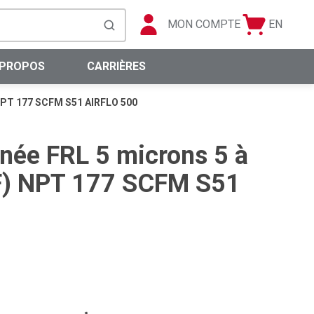
MON COMPTE
EN
Panier
Langue
soumettre la recherche
0 articles
 PROPOS
CARRIÈRES
 NPT 177 SCFM S51 AIRFLO 500
née FRL 5 microns 5 à
(F) NPT 177 SCFM S51