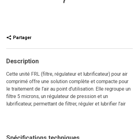
Partager
Description
Cette unité FRL (filtre, régulateur et lubrificateur) pour air
comprimé offre une solution complète et compacte pour
le traitement de l’air au point d’utilisation. Elle regroupe un
filtre 5 microns, un régulateur de pression et un
lubrificateur, permettant de filtrer, réguler et lubrifier l’air
comprimé dans un seul module. Ce format intégré permet
de gagner de l’espace tout en assurant un contrôle précis
de la pression, une filtration efficace et une lubrification
constante, essentielles pour prolonger la durée de vie et
Spécifications techniques