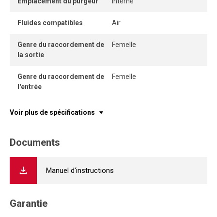
Emplacement du purgeur
Interne
qualité de l’air comprimé, réduire l’usure des outils
pneumatiques et optimiser l’efficacité des installations
Fluides compatibles
Air
dans les ateliers, manufacturiers et environnements de
production.
Genre du raccordement de
Femelle
la sortie
Genre du raccordement de
Femelle
l'entrée
Voir plus de spécifications
Documents
Manuel d'instructions
Garantie