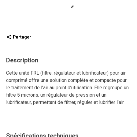
Partager
Description
Cette unité FRL (filtre, régulateur et lubrificateur) pour air
comprimé offre une solution complète et compacte pour
le traitement de l’air au point d’utilisation. Elle regroupe un
filtre 5 microns, un régulateur de pression et un
lubrificateur, permettant de filtrer, réguler et lubrifier l’air
comprimé dans un seul module. Ce format intégré permet
de gagner de l’espace tout en assurant un contrôle précis
de la pression, une filtration efficace et une lubrification
constante, essentielles pour prolonger la durée de vie et
Spécifications techniques