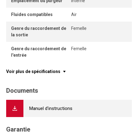
Emplacement du purgeur
Interne
qualité de l’air comprimé, réduire l’usure des outils
pneumatiques et optimiser l’efficacité des installations
Fluides compatibles
Air
dans les ateliers, manufacturiers et environnements de
production.
Genre du raccordement de
Femelle
la sortie
Genre du raccordement de
Femelle
l'entrée
Voir plus de spécifications
Documents
Manuel d'instructions
Garantie