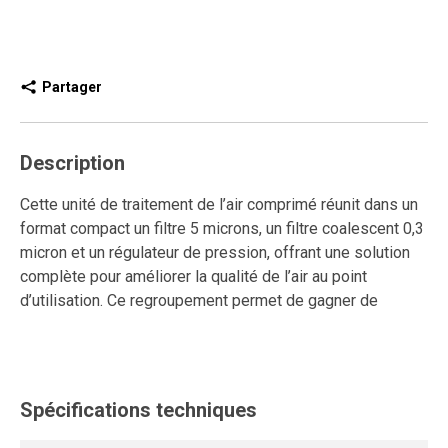
Partager
Description
Cette unité de traitement de l’air comprimé réunit dans un
format compact un filtre 5 microns, un filtre coalescent 0,3
micron et un régulateur de pression, offrant une solution
complète pour améliorer la qualité de l’air au point
d’utilisation. Ce regroupement permet de gagner de
l’espace tout en assurant un contrôle optimal de la
pression et une filtration adaptée aux exigences
industrielles. Elle est également équipée d’un purgeur
automatique, permettant une évacuation autonome et
Spécifications techniques
continue des condensats pour maintenir un
fonctionnement fiable.