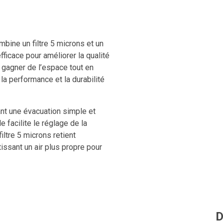
mbine un filtre 5 microns et un
fficace pour améliorer la qualité
e gagner de l’espace tout en
la performance et la durabilité
nt une évacuation simple et
 facilite le réglage de la
ltre 5 microns retient
issant un air plus propre pour
mmédiat de la pression.
allation.
D
ité de l’air comprimé, protéger