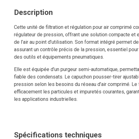
Description
Cette unité de filtration et régulation pour air comprimé co
régulateur de pression, offrant une solution compacte et e
de l’air au point d’utilisation. Son format intégré permet d
assurant un contrôle précis de la pression, essentiel pour 
des outils et équipements pneumatiques.
Elle est équipée d’un purgeur semi-automatique, permetta
fiable des condensats. Le capuchon pousser-tirer ajustable
pression selon les besoins du réseau d’air comprimé. Le fi
efficacement les particules et impuretés courantes, garant
les applications industrielles.
Un manomètre est inclus pour permettre un suivi visuel i
Un support mural est également fourni pour simplifier l’inst
Spécifications techniques
Une solution performante et durable pour optimiser la qual