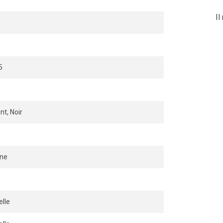
 des installations industrielles.
Il
5
nt, Noir
rne
lle