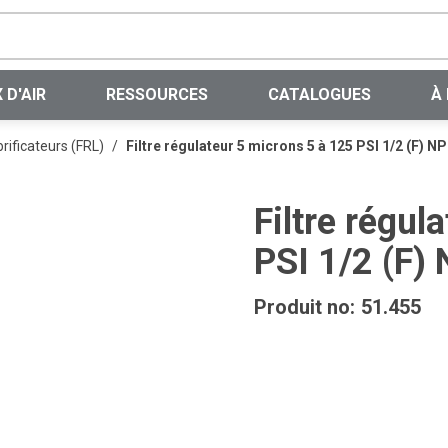
Recherche sur le site
 D'AIR
RESSOURCES
CATALOGUES
À
brificateurs (FRL)
/
Filtre régulateur 5 microns 5 à 125 PSI 1/2 (F) 
Filtre régul
PSI 1/2 (F)
Produit no:
51.455