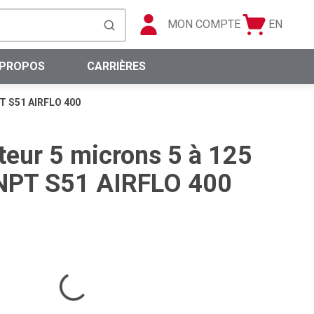
MON COMPTE
EN
Panier
Langue
soumettre la recherche
0 articles
 PROPOS
CARRIÈRES
NPT S51 AIRFLO 400
ateur 5 microns 5 à 125
 NPT S51 AIRFLO 400