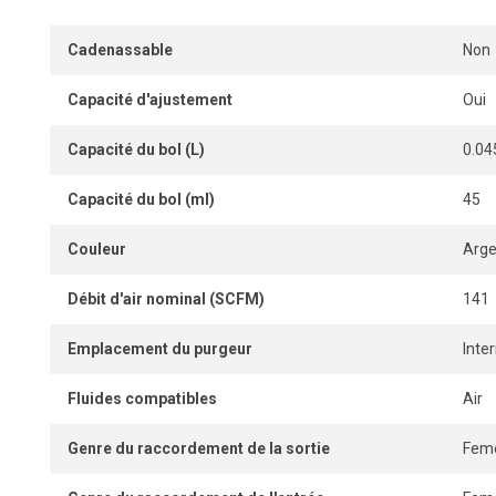
les outils pneumatiques et assurer une efficacité maximale
Cadenassable
Non
Capacité d'ajustement
Oui
Capacité du bol (L)
0.04
Capacité du bol (ml)
45
Couleur
Arge
Débit d'air nominal (SCFM)
141
Emplacement du purgeur
Inte
Fluides compatibles
Air
Genre du raccordement de la sortie
Feme