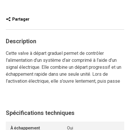
Partager
Description
Cette valve à départ graduel permet de contrôler
l’alimentation d’un système d’air comprimé à l’aide d’un
signal électrique. Elle combine un départ progressif et un
échappement rapide dans une seule unité. Lors de
l’activation électrique, elle s’ouvre lentement, puis passe
automatiquement en débit maximal lorsque la pression
atteint 50 % de la valeur d’alimentation. En cas de coupure
du signal ou de la pression, elle se referme et évacue
instantanément l’air en aval.
Spécifications techniques
Elle peut être installée directement sur les composantes
grâce à des supports de montage, et ses orifices filetés
À échappement
Oui