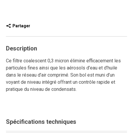
Partager
Description
Ce filtre coalescent 0,3 micron élimine efficacement les
particules fines ainsi que les aérosols d’eau et d’huile
dans le réseau d’air comprimé. Son bol est muni d’un
voyant de niveau intégré offrant un contrôle rapide et
pratique du niveau de condensats.
Le purgeur semi-automatique évacue les condensats
lorsqu’on pousse la bague vers le haut, permettant un
drainage contrôlé et simplifiant l’entretien.
Spécifications techniques
Ce modèle de filtre coalescent modulaire s’installe