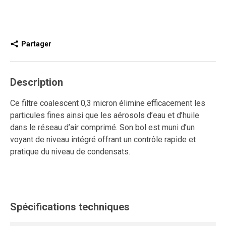
Partager
Description
Ce filtre coalescent 0,3 micron élimine efficacement les
particules fines ainsi que les aérosols d’eau et d’huile
dans le réseau d’air comprimé. Son bol est muni d’un
voyant de niveau intégré offrant un contrôle rapide et
pratique du niveau de condensats.
Le purgeur semi-automatique évacue les condensats
lorsqu’on pousse la bague vers le haut, permettant un
drainage contrôlé et simplifiant l’entretien.
Spécifications techniques
Ce modèle de filtre coalescent modulaire s’installe