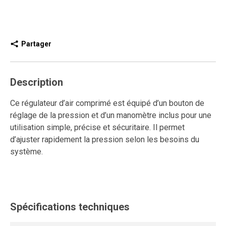
Partager
Description
Ce régulateur d’air comprimé est équipé d’un bouton de
réglage de la pression et d’un manomètre inclus pour une
utilisation simple, précise et sécuritaire. Il permet
d’ajuster rapidement la pression selon les besoins du
système.
Ce modèle de régulateur modulaire s’installe facilement
grâce à des adaptateurs offrant une intégration flexible
dans tout réseau d’air comprimé. Pour l’entretien ou le
Spécifications techniques
désassemblage, il suffit de retirer les vis et les
espaceurs afin d’extraire rapidement l’unité.