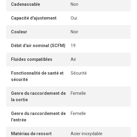
Cadenassable
Non
Le régulateur contrôle et maintient la pression d’air dans la
plage souhaitée pour assurer un fonctionnement constant
Capacité d'ajustement
Oui
et fiable des outils et équipements pneumatiques. Il réduit
la haute pression provenant du compresseur à un niveau
Couleur
Noir
plus bas et contrôlable, ce qui protège les équipements
en aval, diminue la consommation d’air et améliore
Débit d'air nominal (SCFM)
19
l’efficacité globale du système.
Fluides compatibles
Air
Fonctionnalité de santé et
Sécurité
sécurité
Genre du raccordement de
Femelle
la sortie
Genre du raccordement de
Femelle
l'entrée
Matériau de ressort
Acier inoxydable