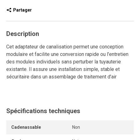
Partager
Description
Cet adaptateur de canalisation permet une conception
modulaire et facilite une conversion rapide ou l’entretien
des modules individuels sans perturber la tuyauterie
existante. Il assure une installation simple, stable et
sécuritaire dans un assemblage de traitement d’air
comprimé.
Il permet également de retirer rapidement un ou plusieurs
modules d’un ensemble FRL sans devoir dévisser les
Spécifications techniques
modules d’extrémité. Les orifices filetés d’extrémité se
raccordent aux conduites d’entrée ou de sortie, tandis que
les ports d’extrémité se fixent aux modules à l’aide de
Cadenassable
Non
serres de connexion.