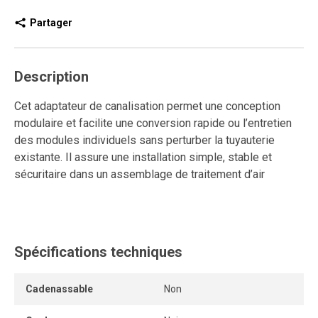
Partager
Description
Cet adaptateur de canalisation permet une conception
modulaire et facilite une conversion rapide ou l’entretien
des modules individuels sans perturber la tuyauterie
existante. Il assure une installation simple, stable et
sécuritaire dans un assemblage de traitement d’air
comprimé.
Il permet également de retirer rapidement un ou plusieurs
modules d’un ensemble FRL sans devoir dévisser les
Spécifications techniques
modules d’extrémité. Les orifices filetés d’extrémité se
raccordent aux conduites d’entrée ou de sortie, tandis que
les ports d’extrémité se fixent aux modules à l’aide de
Cadenassable
Non
serres de connexion.