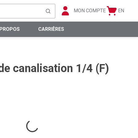
MON COMPTE
EN
Panier
Langue
soumettre la recherche
0 articles
 PROPOS
CARRIÈRES
e canalisation 1/4 (F)