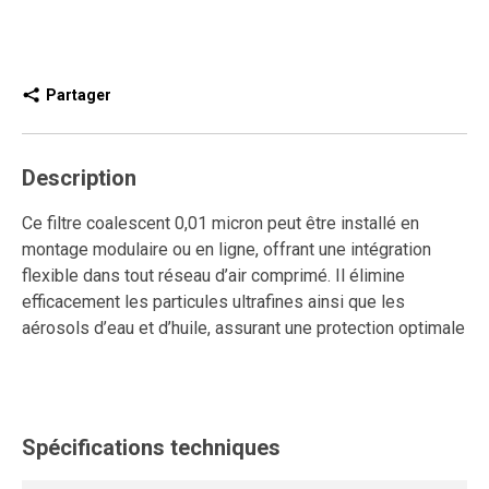
Partager
Description
Ce filtre coalescent 0,01 micron peut être installé en
montage modulaire ou en ligne, offrant une intégration
flexible dans tout réseau d’air comprimé. Il élimine
efficacement les particules ultrafines ainsi que les
aérosols d’eau et d’huile, assurant une protection optimale
des équipements pneumatiques et des applications de
haute précision.
Il est équipé d’un indicateur de pression différentielle qui
Spécifications techniques
signale lorsque l’élément filtrant doit être remplacé,
facilitant ainsi l’entretien préventif. Son mécanisme de