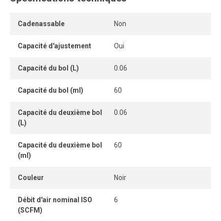
condensats. Le capuchon pousser-tirer permet un réglage
simple et sécuritaire de la pression, et le manomètre
Cadenassable
Non
inclus offre un contrôle visuel immédiat.
Capacité d'ajustement
Oui
Conçue en format modulaire, l’unité s’installe facilement
en ligne ou dans un système complet de traitement d’air.
Capacité du bol (L)
0.06
Une solution compacte, durable et efficace pour optimiser
Capacité du bol (ml)
60
la qualité de l’air comprimé dans les environnements
industriels.
Capacité du deuxième bol
0.06
(L)
Capacité du deuxième bol
60
(ml)
Couleur
Noir
Débit d'air nominal ISO
6
(SCFM)