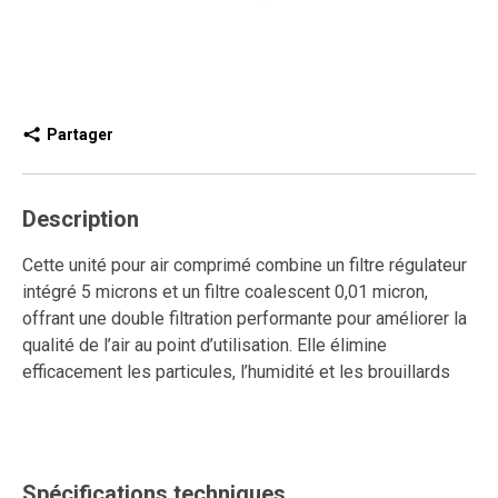
Partager
Description
Cette unité pour air comprimé combine un filtre régulateur
intégré 5 microns et un filtre coalescent 0,01 micron,
offrant une double filtration performante pour améliorer la
qualité de l’air au point d’utilisation. Elle élimine
efficacement les particules, l’humidité et les brouillards
d’huile afin de protéger les outils pneumatiques et
maintenir un fonctionnement fiable.
Le régulateur à piston assure une pression stable, tandis
Spécifications techniques
que le purgeur semi-automatique facilite l’évacuation des