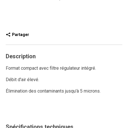
Partager
Description
Format compact avec filtre régulateur intégré.
Débit d'air élevé.
Élimination des contaminants jusqu'à 5 microns.
Élimination de l'eau par force centrifuge.
Maintient un niveau de pression constante.
Capuchon pousser-tirer.
Spécifications techniques