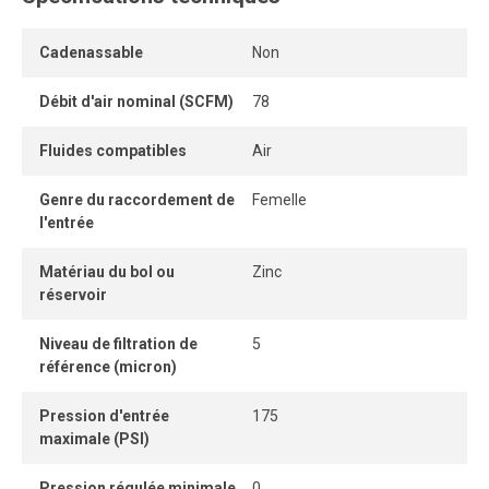
Soupape à pointeau permettant une lubrification constante
Cadenassable
Non
et un ajustement simple de l'écoulement.
Manomètre et supports de montage inclus.
Débit d'air nominal (SCFM)
78
Fluides compatibles
Air
Genre du raccordement de
Femelle
l'entrée
Matériau du bol ou
Zinc
réservoir
Niveau de filtration de
5
référence (micron)
Pression d'entrée
175
maximale (PSI)
Pression régulée minimale
0