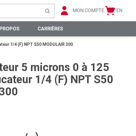
MON COMPTE
EN
Panier
Langue
soumettre la recherche
0 articles
 PROPOS
CARRIÈRES
ficateur 1/4 (F) NPT S50 MODULAIR 300
ateur 5 microns 0 à 125
ficateur 1/4 (F) NPT S50
300