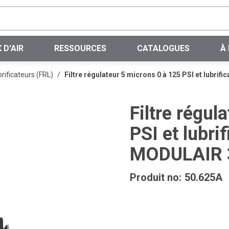
Recherche sur le site
 D'AIR
RESSOURCES
CATALOGUES
À
brificateurs (FRL)
/
Filtre régulateur 5 microns 0 à 125 PSI et lubri
Filtre régul
PSI et lubri
MODULAIR 
Produit no:
50.625A