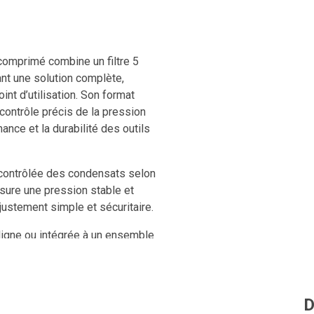
ir comprimé combine un filtre 5
rant une solution complète,
oint d’utilisation. Son format
contrôle précis de la pression
ance et la durabilité des outils
 contrôlée des condensats selon
ssure une pression stable et
justement simple et sécuritaire.
 ligne ou intégrée à un ensemble
ôle visuel immédiat de la
r la qualité de l’air comprimé,
D
é des outils pneumatiques en