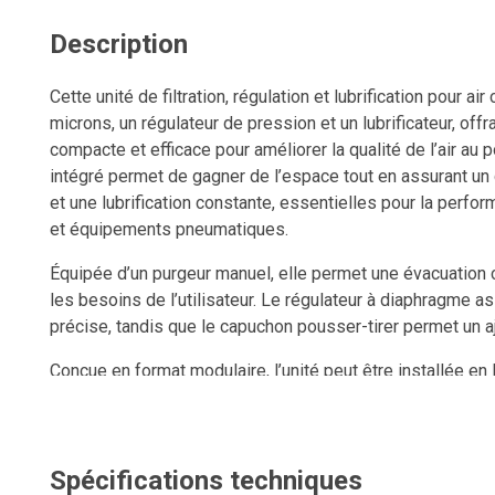
Description
Cette unité de filtration, régulation et lubrification pour a
microns, un régulateur de pression et un lubrificateur, off
compacte et efficace pour améliorer la qualité de l’air au p
intégré permet de gagner de l’espace tout en assurant un 
et une lubrification constante, essentielles pour la perform
et équipements pneumatiques.
Équipée d’un purgeur manuel, elle permet une évacuation
les besoins de l’utilisateur. Le régulateur à diaphragme a
précise, tandis que le capuchon pousser-tirer permet un a
Conçue en format modulaire, l’unité peut être installée en
de traitement d’air. Un manomètre est inclus pour un contr
pression.
Une solution robuste, durable et performante pour optimise
Spécifications techniques
assurer une lubrification adéquate et améliorer la fiabilit