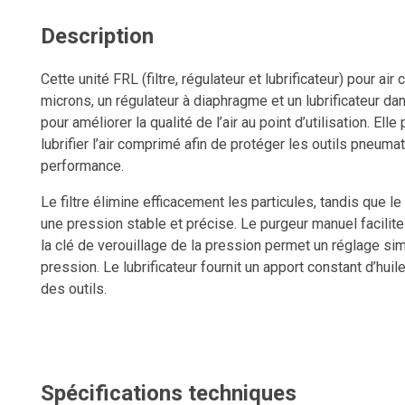
Description
Cette unité FRL (filtre, régulateur et lubrificateur) pour ai
microns, un régulateur à diaphragme et un lubrificateur 
pour améliorer la qualité de l’air au point d’utilisation. Elle 
lubrifier l’air comprimé afin de protéger les outils pneuma
performance.
Le filtre élimine efficacement les particules, tandis que 
une pression stable et précise. Le purgeur manuel facilit
la clé de verouillage de la pression permet un réglage sim
pression. Le lubrificateur fournit un apport constant d’huil
des outils.
Sa conception modulaire facilite l’installation en ligne o
d’air complet. Un manomètre est inclus pour un contrôle v
Une solution compacte, fiable et durable pour améliorer la 
Spécifications techniques
performance des outils pneumatiques en environnement in