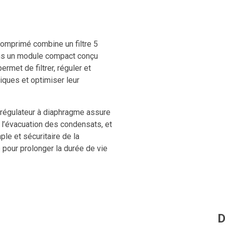
r comprimé combine un filtre 5
dans un module compact conçu
permet de filtrer, réguler et
tiques et optimiser leur
le régulateur à diaphragme assure
e l’évacuation des condensats, et
ple et sécuritaire de la
e pour prolonger la durée de vie
u dans un système de traitement
isuel immédiat de la pression.
qualité de l’air comprimé et la
D
dustriel.