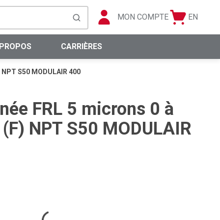
MON COMPTE
EN
Panier
Langue
soumettre la recherche
0 articles
 PROPOS
CARRIÈRES
(F) NPT S50 MODULAIR 400
née FRL 5 microns 0 à
2 (F) NPT S50 MODULAIR