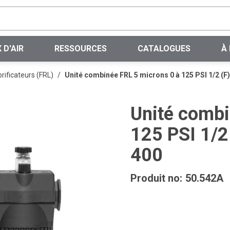
Recherche sur le site
 D'AIR
RESSOURCES
CATALOGUES
À
brificateurs (FRL)
/
Unité combinée FRL 5 microns 0 à 125 PSI 1/2 
Unité combi
125 PSI 1/
400
Produit no:
50.542A