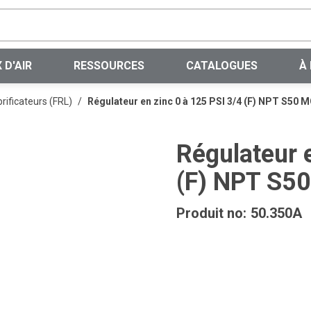
Recherche sur le site
 D'AIR
RESSOURCES
CATALOGUES
À
brificateurs (FRL)
/
Régulateur en zinc 0 à 125 PSI 3/4 (F) NPT S50
Régulateur 
(F) NPT S5
Produit no:
50.350A