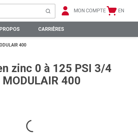
MON COMPTE
EN
Panier
Langue
soumettre la recherche
0 articles
 PROPOS
CARRIÈRES
 MODULAIR 400
en zinc 0 à 125 PSI 3/4
0 MODULAIR 400