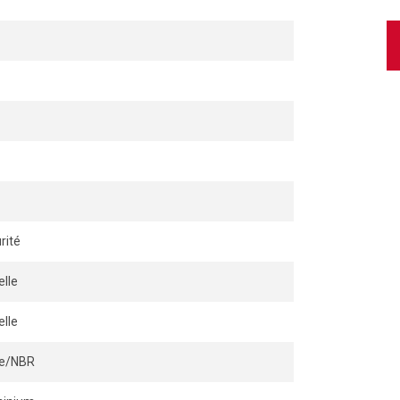
rité
lle
lle
ile/NBR