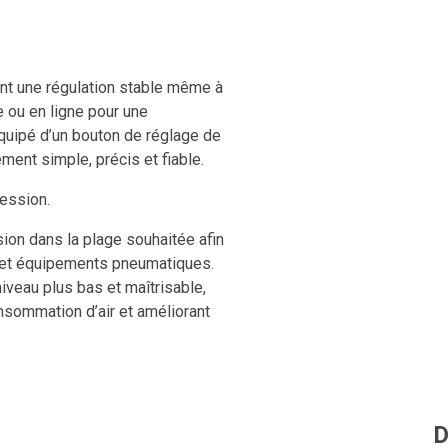
ant une régulation stable même à
e ou en ligne pour une
 équipé d’un bouton de réglage de
ment simple, précis et fiable.
ression.
sion dans la plage souhaitée afin
s et équipements pneumatiques.
niveau plus bas et maîtrisable,
nsommation d’air et améliorant
D