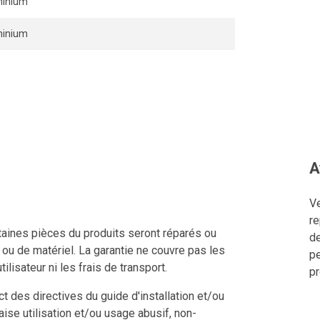
minium
minium
A
Ve
re
ertaines pièces du produits seront réparés ou
de
n ou de matériel. La garantie ne couvre pas les
pe
tilisateur ni les frais de transport.
pr
 des directives du guide d'installation et/ou
aise utilisation et/ou usage abusif, non-