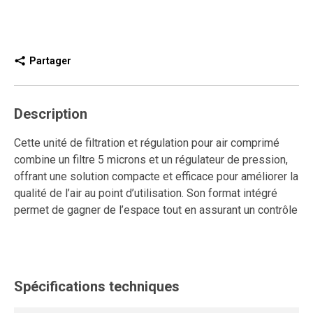
Partager
Description
Cette unité de filtration et régulation pour air comprimé
combine un filtre 5 microns et un régulateur de pression,
offrant une solution compacte et efficace pour améliorer la
qualité de l’air au point d’utilisation. Son format intégré
permet de gagner de l’espace tout en assurant un contrôle
précis de la pression, essentiel pour la performance et la
durabilité des outils et équipements pneumatiques.
Équipée d’un purgeur automatique, elle assure une
Spécifications techniques
évacuation autonome et continue des condensats,
garantissant un fonctionnement fiable sans intervention