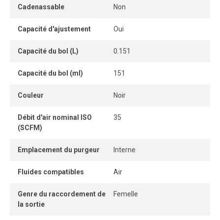
manuelle. Le régulateur à diaphragme assure une pression
Cadenassable
Non
stable et précise, tandis que le capuchon pousser-tirer
offre un ajustement simple et sécuritaire.
Capacité d'ajustement
Oui
Sa conception de serrage à montage frontal avec vis
Capacité du bol (L)
0.151
encapsulées facilite l’installation et assure une fixation
solide et durable, même dans les environnements de
Capacité du bol (ml)
151
travail exigeants.
Couleur
Noir
Conçue en format modulaire, l’unité peut être installée en
ligne ou intégrée à un ensemble de traitement d’air. Un
Débit d'air nominal ISO
35
manomètre est inclus pour un contrôle visuel immédiat de
(SCFM)
la pression.
Emplacement du purgeur
Interne
Une solution compacte, durable et performante pour
améliorer la qualité de l’air comprimé et la fiabilité des
Fluides compatibles
Air
outils pneumatiques en milieu industriel.
Genre du raccordement de
Femelle
la sortie