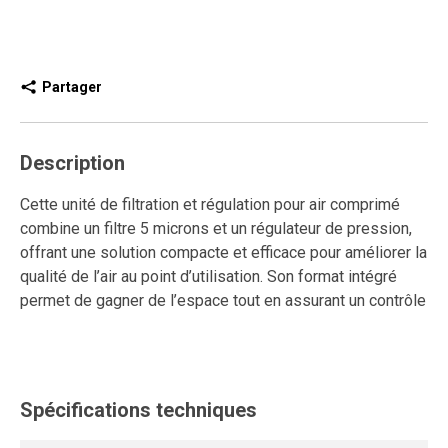
Partager
Description
Cette unité de filtration et régulation pour air comprimé
combine un filtre 5 microns et un régulateur de pression,
offrant une solution compacte et efficace pour améliorer la
qualité de l’air au point d’utilisation. Son format intégré
permet de gagner de l’espace tout en assurant un contrôle
précis de la pression, essentiel pour la performance et la
durabilité des outils et équipements pneumatiques.
Équipée d’un purgeur manuel, elle permet une évacuation
Spécifications techniques
contrôlée des condensats selon les besoins de
l’utilisateur. Le régulateur à diaphragme assure une