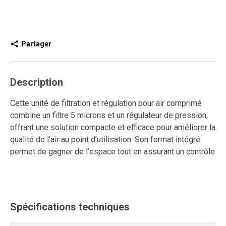
Partager
Description
Cette unité de filtration et régulation pour air comprimé
combine un filtre 5 microns et un régulateur de pression,
offrant une solution compacte et efficace pour améliorer la
qualité de l’air au point d’utilisation. Son format intégré
permet de gagner de l’espace tout en assurant un contrôle
précis de la pression, essentiel pour la performance et la
durabilité des outils et équipements pneumatiques.
Équipée d’un purgeur manuel, elle permet une évacuation
Spécifications techniques
contrôlée des condensats selon les besoins de
l’utilisateur. Le régulateur à diaphragme assure une