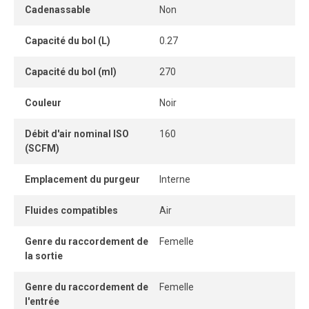
du système.
Cadenassable
Non
Conçu pour améliorer la qualité de l’air comprimé, ce filtre
Capacité du bol (L)
0.27
élimine les contaminants qui peuvent endommager
l’équipement pneumatique, diminuer l’efficacité du
Capacité du bol (ml)
270
système ou affecter la qualité des produits. Il retient les
particules plus grosses — poussière, saleté, rouille —
Couleur
Noir
pour protéger les composants en aval et optimiser la
Débit d'air nominal ISO
160
performance des étapes de filtration suivantes. Il
(SCFM)
contribue également à prévenir l’usure prématurée du
compresseur d’air.
Emplacement du purgeur
Interne
Fluides compatibles
Air
Genre du raccordement de
Femelle
la sortie
Genre du raccordement de
Femelle
l'entrée