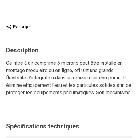
Partager
Description
Ce filtre à air comprimé 5 microns peut être installé en
montage modulaire ou en ligne, offrant une grande
flexibilité d’intégration dans un réseau d’air comprimé. Il
élimine efficacement l’eau et les particules solides afin de
protéger les équipements pneumatiques. Son mécanisme
de serrage frontal avec vis encastrées assure une fixation
solide et sécuritaire.
Le purgeur automatique évacue les condensats en
Spécifications techniques
continu, sans intervention manuelle, ce qui réduit les
tâches d’entretien et garantit un fonctionnement régulier