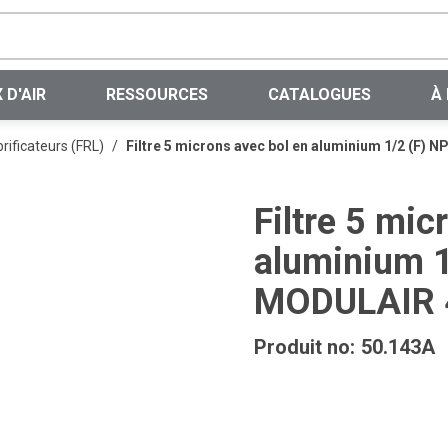
Recherche sur le site
 D'AIR
RESSOURCES
CATALOGUES
À
brificateurs (FRL)
/
Filtre 5 microns avec bol en aluminium 1/2 (F)
Filtre 5 mic
aluminium 1
MODULAIR 
Produit no:
50.143A