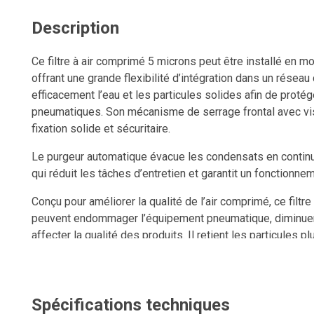
Description
Ce filtre à air comprimé 5 microns peut être installé en m
offrant une grande flexibilité d’intégration dans un réseau 
efficacement l’eau et les particules solides afin de prot
pneumatiques. Son mécanisme de serrage frontal avec vi
fixation solide et sécuritaire.
Le purgeur automatique évacue les condensats en continu,
qui réduit les tâches d’entretien et garantit un fonctionn
Conçu pour améliorer la qualité de l’air comprimé, ce filtr
peuvent endommager l’équipement pneumatique, diminuer 
affecter la qualité des produits. Il retient les particules 
rouille — pour protéger les composants en aval et optimi
de filtration suivantes. Il contribue également à prévenir 
compresseur d’air.
Spécifications techniques