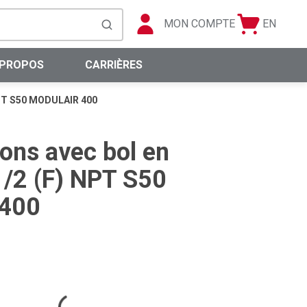
MON COMPTE
EN
Panier
Langue
soumettre la recherche
0 articles
 PROPOS
CARRIÈRES
 NPT S50 MODULAIR 400
rons avec bol en
/2 (F) NPT S50
400