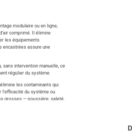
ontage modulaire ou en ligne,
d’air comprimé. Il élimine
éger les équipements
s encastrées assure une
 sans intervention manuelle, ce
ement régulier du système.
e élimine les contaminants qui
l’efficacité du système ou
plus grosses — poussière, saleté,
ser la performance des étapes
l’usure prématurée du
D