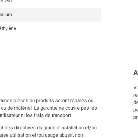
ile/NBR
minium
éthylène
A
Ve
re
ertaines pièces du produits seront réparés ou
de
n ou de matériel. La garantie ne couvre pas les
pe
tilisateur ni les frais de transport.
pr
 des directives du guide d'installation et/ou
aise utilisation et/ou usage abusif, non-