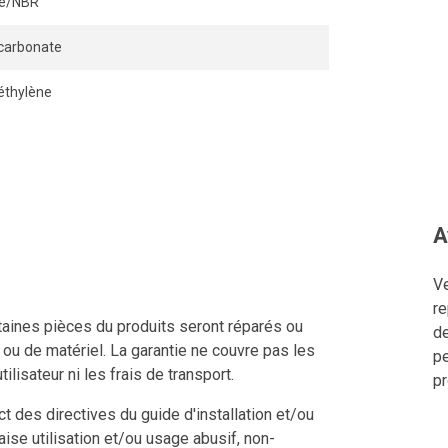
ile/NBR
carbonate
éthylène
A
Ve
re
ertaines pièces du produits seront réparés ou
de
n ou de matériel. La garantie ne couvre pas les
pe
tilisateur ni les frais de transport.
pr
 des directives du guide d'installation et/ou
aise utilisation et/ou usage abusif, non-