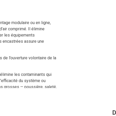
ontage modulaire ou en ligne,
d’air comprimé. Il élimine
éger les équipements
s encastrées assure une
de l’ouverture volontaire de la
e élimine les contaminants qui
’efficacité du système ou
plus grosses — poussière, saleté,
ser la performance des étapes
l’usure prématurée du
D