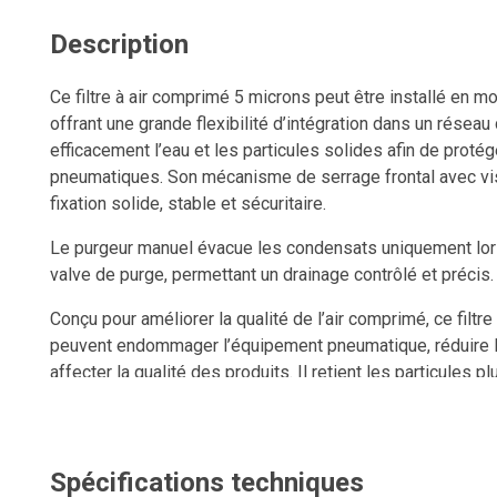
Description
Ce filtre à air comprimé 5 microns peut être installé en m
offrant une grande flexibilité d’intégration dans un réseau 
efficacement l’eau et les particules solides afin de prot
pneumatiques. Son mécanisme de serrage frontal avec vi
fixation solide, stable et sécuritaire.
Le purgeur manuel évacue les condensats uniquement lors 
valve de purge, permettant un drainage contrôlé et précis.
Conçu pour améliorer la qualité de l’air comprimé, ce filtr
peuvent endommager l’équipement pneumatique, réduire l
affecter la qualité des produits. Il retient les particules 
rouille — pour protéger les composants en aval et optimi
de filtration suivantes. Il contribue également à prévenir 
compresseur d’air.
Spécifications techniques