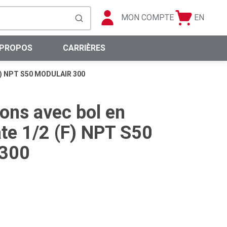
MON COMPTE
EN
Panier
Langue
soumettre la recherche
0 articles
 PROPOS
CARRIÈRES
 (F) NPT S50 MODULAIR 300
rons avec bol en
te 1/2 (F) NPT S50
300