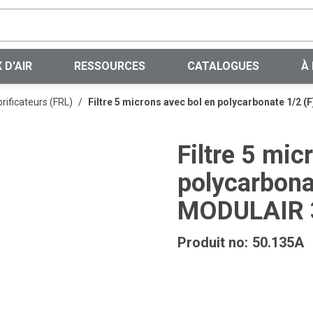
Recherche sur le site
 D'AIR
RESSOURCES
CATALOGUES
À
brificateurs (FRL)
/
Filtre 5 microns avec bol en polycarbonate 1/2
Filtre 5 mic
polycarbona
MODULAIR 
Produit no:
50.135A