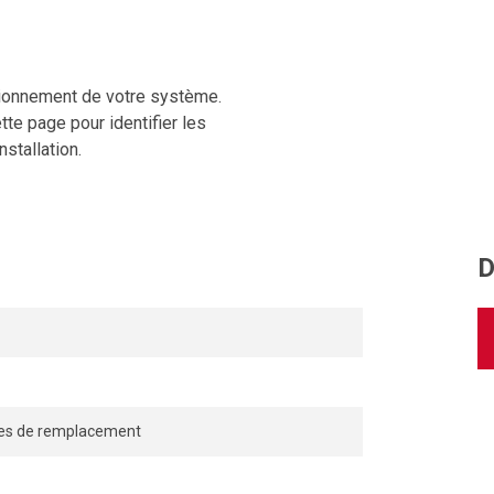
ionnement de votre système.
te page pour identifier les
stallation.
D
es de remplacement