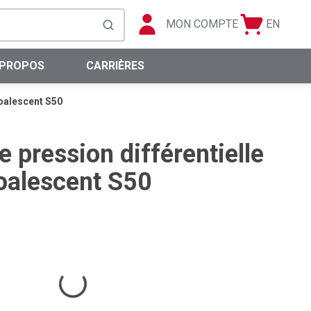
MON COMPTE
EN
Panier
Langue
soumettre la recherche
0 articles
 PROPOS
CARRIÈRES
coalescent S50
e pression différentielle
coalescent S50