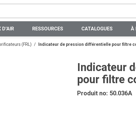
Recherche sur le site
 D'AIR
RESSOURCES
CATALOGUES
À
brificateurs (FRL)
/
Indicateur de pression différentielle pour filtre 
Indicateur d
pour filtre 
Produit no:
50.036A