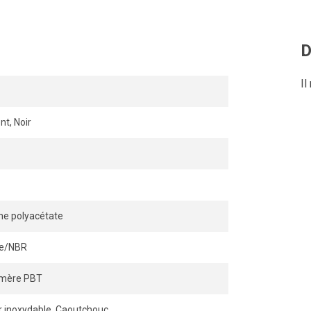
ement inséré dans le raccord.
D
Il
nt, Noir
ne polyacétate
ile/NBR
ymère PBT
r inoxydable, Caoutchouc