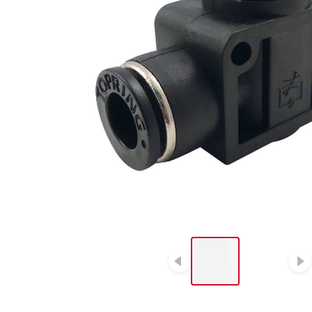
LIST OF 2 ITEMS, SKIP
LIST?
Diapositive p
D