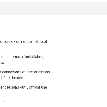
 connexion rapide, fiable et
uit le temps d’installation,
te.
aux connexions et déconnexions
chéité durable.
nt et sans outil, offrant une
r, tandis que la connexion