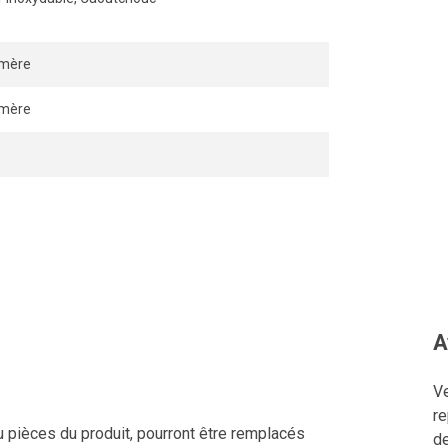
ymère
ymère
A
Ve
re
u pièces du produit, pourront être remplacés
de