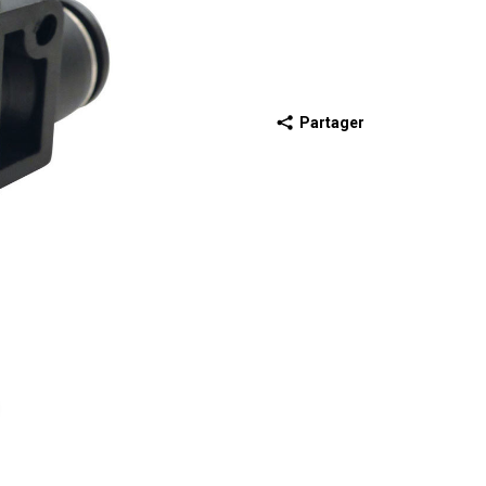
Partager
récédente
iapositive suivante