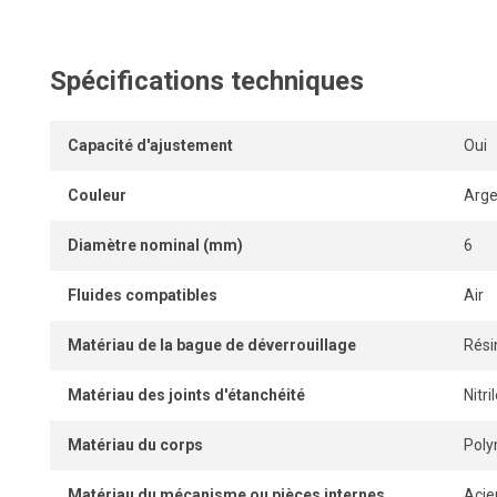
demeure parfaitement étanche lorsque le tube est correct
Spécifications techniques
Capacité d'ajustement
Oui
Couleur
Arge
Diamètre nominal (mm)
6
Fluides compatibles
Air
Matériau de la bague de déverrouillage
Rési
Matériau des joints d'étanchéité
Nitr
Matériau du corps
Pol
Matériau du mécanisme ou pièces internes
Acie