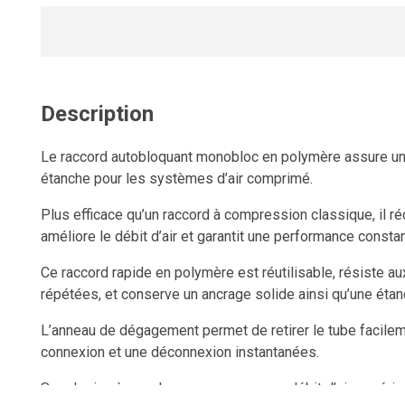
Description
Le raccord autobloquant monobloc en polymère assure une
étanche pour les systèmes d’air comprimé.
Plus efficace qu’un raccord à compression classique, il réd
améliore le débit d’air et garantit une performance constan
Ce raccord rapide en polymère est réutilisable, résiste 
répétées, et conserve un ancrage solide ainsi qu’une étan
L’anneau de dégagement permet de retirer le tube facileme
connexion et une déconnexion instantanées.
Son design à grand passage assure un débit d’air supérieu