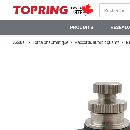
PASSER AU CONTENU PRINCIPAL
PRODUITS
RÉSEAUX
Accueil
/
Force pneumatique
/
Raccords autobloquants
/
Ré