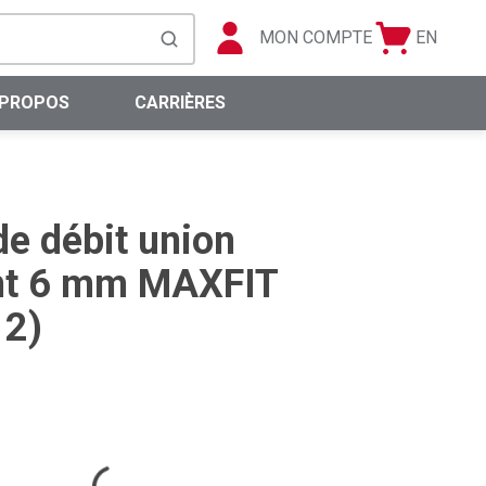
MON COMPTE
EN
Panier
Langue
soumettre la recherche
0 articles
 PROPOS
CARRIÈRES
de débit union
nt 6 mm MAXFIT
 2)