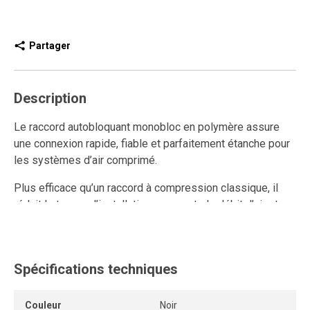
Partager
Description
Le raccord autobloquant monobloc en polymère assure
une connexion rapide, fiable et parfaitement étanche pour
les systèmes d’air comprimé.
Plus efficace qu’un raccord à compression classique, il
réduit le temps d’installation, augmente le débit d’air et
améliore la performance du réseau.
Ce raccord rapide en polymère est réutilisable et résiste
aux connexions et déconnexions répétées, tout en
Spécifications techniques
conservant un ancrage solide et une étanchéité durable.
Couleur
Noir
L’anneau de dégagement permet de retirer le tube