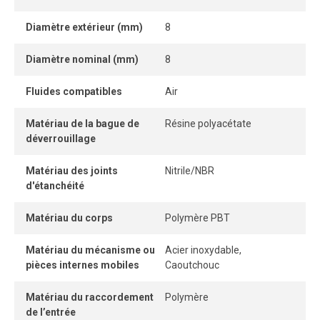
facilement et sans outil, tandis que son système
Diamètre extérieur (mm)
8
autobloquant sans pièce détachable offre une connexion
et une déconnexion instantanées.
Diamètre nominal (mm)
8
Une fois le tube correctement inséré, la connexion
Fluides compatibles
Air
demeure parfaitement étanche, même sous pression.
Matériau de la bague de
Résine polyacétate
déverrouillage
Matériau des joints
Nitrile/NBR
d'étanchéité
Matériau du corps
Polymère PBT
Matériau du mécanisme ou
Acier inoxydable,
pièces internes mobiles
Caoutchouc
Matériau du raccordement
Polymère
de l’entrée