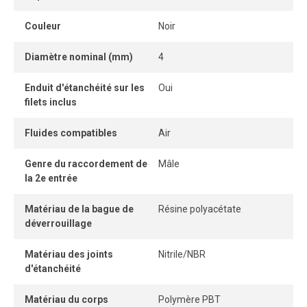
facilement et sans outil, tandis que son système
Couleur
Noir
autobloquant sans pièce détachable offre une connexion
et une déconnexion instantanées.
Diamètre nominal (mm)
4
Une fois le tube correctement inséré, la connexion
Enduit d'étanchéité sur les
Oui
demeure parfaitement étanche, même sous pression.
filets inclus
Fluides compatibles
Air
Genre du raccordement de
Mâle
la 2e entrée
Matériau de la bague de
Résine polyacétate
déverrouillage
Matériau des joints
Nitrile/NBR
d'étanchéité
Matériau du corps
Polymère PBT