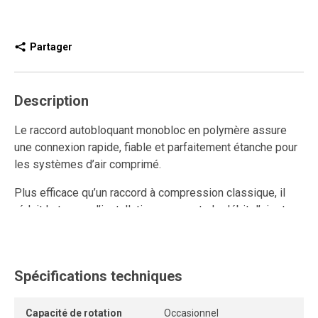
Partager
Description
Le raccord autobloquant monobloc en polymère assure
une connexion rapide, fiable et parfaitement étanche pour
les systèmes d’air comprimé.
Plus efficace qu’un raccord à compression classique, il
réduit le temps d’installation, augmente le débit d’air et
améliore la performance du réseau.
Ce raccord rapide en polymère est réutilisable et résiste
aux connexions et déconnexions répétées, tout en
Spécifications techniques
conservant un ancrage solide et une étanchéité durable.
Capacité de rotation
Occasionnel
L’anneau de dégagement permet de retirer le tube