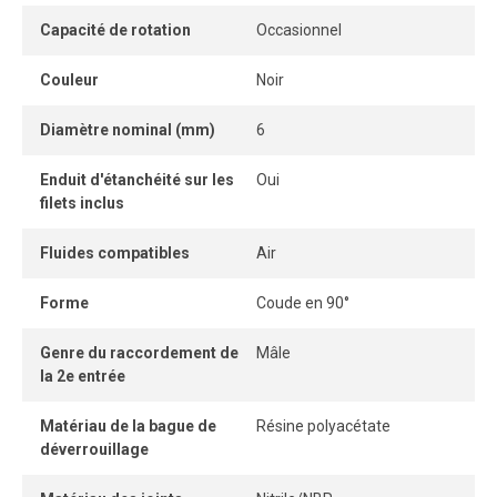
Capacité de rotation
Occasionnel
L’anneau de dégagement permet de retirer le tube
facilement et sans outil, tandis que son système
Couleur
Noir
autobloquant sans pièce détachable offre une connexion
et une déconnexion instantanées.
Diamètre nominal (mm)
6
Une fois le tube correctement inséré, la connexion
Enduit d'étanchéité sur les
Oui
demeure parfaitement étanche, même sous pression.
filets inclus
Fluides compatibles
Air
Forme
Coude en 90°
Genre du raccordement de
Mâle
la 2e entrée
Matériau de la bague de
Résine polyacétate
déverrouillage