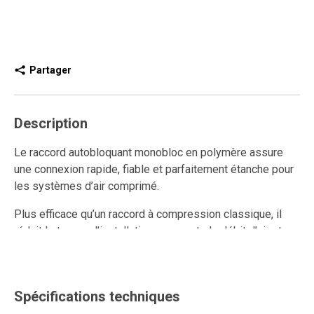
Partager
Description
Le raccord autobloquant monobloc en polymère assure
une connexion rapide, fiable et parfaitement étanche pour
les systèmes d’air comprimé.
Plus efficace qu’un raccord à compression classique, il
réduit le temps d’installation, augmente le débit d’air et
améliore la performance du réseau.
Ce raccord rapide en polymère est réutilisable et résiste
aux connexions et déconnexions répétées, tout en
Spécifications techniques
conservant un ancrage solide et une étanchéité durable.