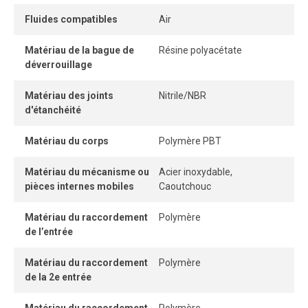
et une déconnexion instantanées.
Fluides compatibles
Air
Une fois le tube correctement inséré, la connexion
Matériau de la bague de
Résine polyacétate
demeure parfaitement étanche, même sous pression.
déverrouillage
Matériau des joints
Nitrile/NBR
d'étanchéité
Matériau du corps
Polymère PBT
Matériau du mécanisme ou
Acier inoxydable,
pièces internes mobiles
Caoutchouc
Matériau du raccordement
Polymère
de l’entrée
Matériau du raccordement
Polymère
de la 2e entrée