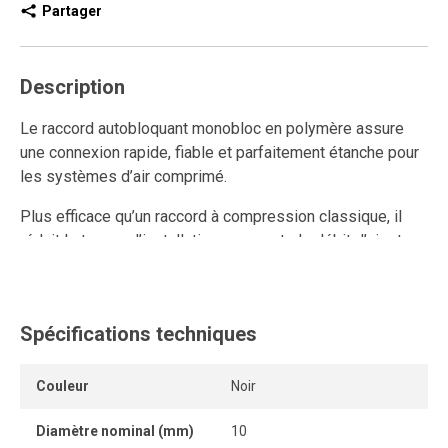
Partager
Description
Le raccord autobloquant monobloc en polymère assure
une connexion rapide, fiable et parfaitement étanche pour
les systèmes d’air comprimé.
Plus efficace qu’un raccord à compression classique, il
réduit le temps d’installation, augmente le débit d’air et
améliore la performance du réseau.
Ce raccord rapide en polymère est réutilisable et résiste
aux connexions et déconnexions répétées, tout en
Spécifications techniques
conservant un ancrage solide et une étanchéité durable.
Couleur
Noir
L’anneau de dégagement permet de retirer le tube
facilement et sans outil, tandis que son système
Diamètre nominal (mm)
10
autobloquant sans pièce détachable offre une connexion