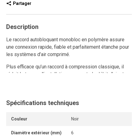
Partager
Description
Le raccord autobloquant monobloc en polymère assure
une connexion rapide, fiable et parfaitement étanche pour
les systèmes d’air comprimé.
Plus efficace qu’un raccord à compression classique, il
réduit le temps d’installation, augmente le débit d’air et
améliore la performance du réseau.
Ce raccord rapide en polymère est réutilisable et résiste
aux connexions et déconnexions répétées, tout en
Spécifications techniques
conservant un ancrage solide et une étanchéité durable.
Couleur
Noir
L’anneau de dégagement permet de retirer le tube
facilement et sans outil, tandis que son système
Diamètre extérieur (mm)
6
autobloquant sans pièce détachable offre une connexion