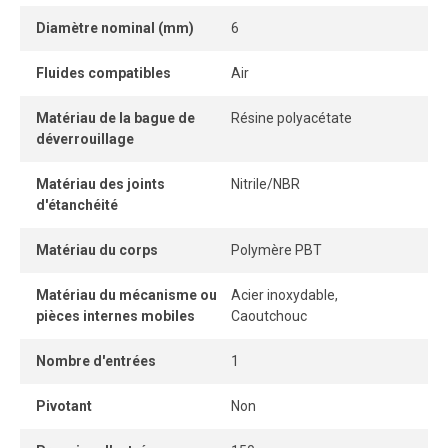
et une déconnexion instantanées.
Diamètre nominal (mm)
6
Une fois le tube correctement inséré, la connexion
Fluides compatibles
Air
demeure parfaitement étanche, même sous pression.
Matériau de la bague de
Résine polyacétate
déverrouillage
Matériau des joints
Nitrile/NBR
d'étanchéité
Matériau du corps
Polymère PBT
Matériau du mécanisme ou
Acier inoxydable,
pièces internes mobiles
Caoutchouc
Nombre d'entrées
1
Pivotant
Non