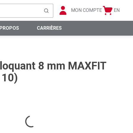
MON COMPTE
EN
Panier
Langue
soumettre la recherche
0 articles
 PROPOS
CARRIÈRES
bloquant 8 mm MAXFIT
 10)