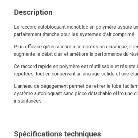
Description
Le raccord autobloquant monobloc en polymère assure une
parfaitement étanche pour les systèmes d’air comprimé.
Plus efficace qu’un raccord à compression classique, il réd
augmente le débit d’air et améliore la performance du rés
Ce raccord rapide en polymère est réutilisable et résist
répétées, tout en conservant un ancrage solide et une éta
L’anneau de dégagement permet de retirer le tube facileme
système autobloquant sans pièce détachable offre une c
instantanées.
Une fois le tube correctement inséré, la connexion deme
sous pression.
Spécifications techniques