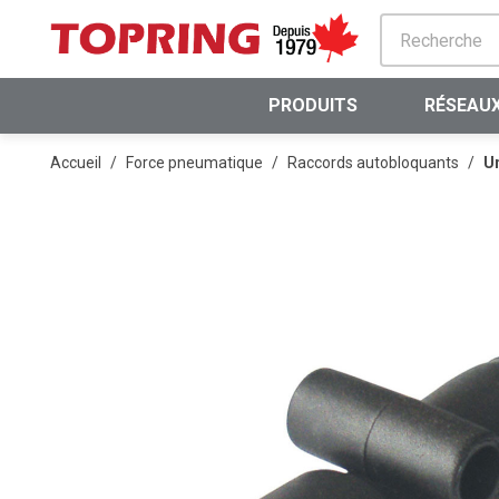
PASSER AU CONTENU PRINCIPAL
PRODUITS
RÉSEAUX
Accueil
/
Force pneumatique
/
Raccords autobloquants
/
U