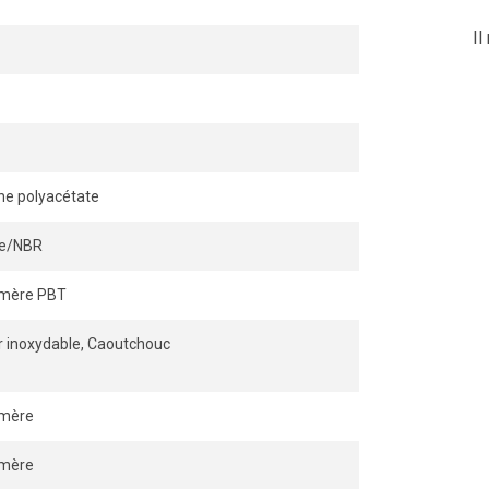
Il
ne polyacétate
ile/NBR
ymère PBT
r inoxydable, Caoutchouc
ymère
ymère