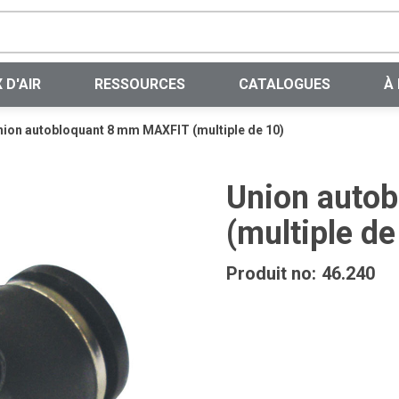
Recherche sur le site
 D'AIR
RESSOURCES
CATALOGUES
À
nion autobloquant 8 mm MAXFIT (multiple de 10)
Union auto
(multiple de
Produit no:
46.240