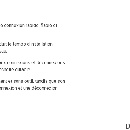
 connexion rapide, fiable et
uit le temps d’installation,
eau.
e aux connexions et déconnexions
nchéité durable.
nt et sans outil, tandis que son
onnexion et une déconnexion
ure parfaitement étanche, même
D