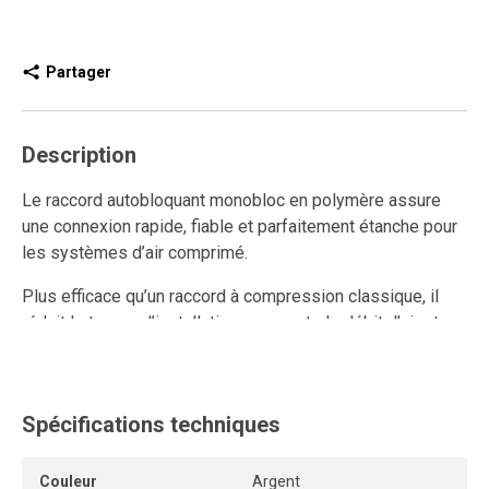
Partager
Description
Le raccord autobloquant monobloc en polymère assure
une connexion rapide, fiable et parfaitement étanche pour
les systèmes d’air comprimé.
Plus efficace qu’un raccord à compression classique, il
réduit le temps d’installation, augmente le débit d’air et
améliore la performance du réseau.
Ce raccord rapide en polymère est réutilisable et résiste
aux connexions et déconnexions répétées, tout en
Spécifications techniques
conservant un ancrage solide et une étanchéité durable.
Couleur
Argent
L’anneau de dégagement permet de retirer le tube