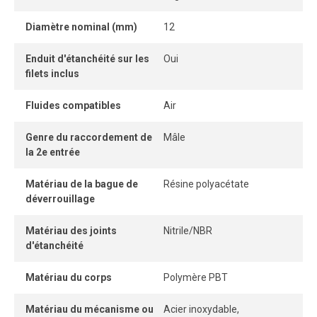
facilement et sans outil, tandis que son système
Diamètre nominal (mm)
12
autobloquant sans pièce détachable offre une connexion
et une déconnexion instantanées.
Enduit d'étanchéité sur les
Oui
filets inclus
Une fois le tube correctement inséré, la connexion
demeure parfaitement étanche, même sous pression.
Fluides compatibles
Air
Genre du raccordement de
Mâle
la 2e entrée
Matériau de la bague de
Résine polyacétate
déverrouillage
Matériau des joints
Nitrile/NBR
d'étanchéité
Matériau du corps
Polymère PBT
Matériau du mécanisme ou
Acier inoxydable,