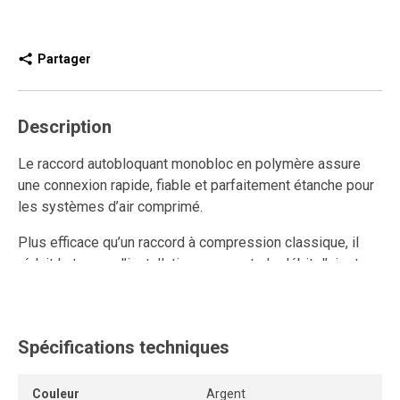
Partager
Description
Le raccord autobloquant monobloc en polymère assure
une connexion rapide, fiable et parfaitement étanche pour
les systèmes d’air comprimé.
Plus efficace qu’un raccord à compression classique, il
réduit le temps d’installation, augmente le débit d’air et
améliore la performance du réseau.
Ce raccord rapide en polymère est réutilisable et résiste
aux connexions et déconnexions répétées, tout en
Spécifications techniques
conservant un ancrage solide et une étanchéité durable.
Couleur
Argent
L’anneau de dégagement permet de retirer le tube