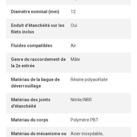
facilement et sans outil, tandis que son système
Diamètre nominal (mm)
12
autobloquant sans pièce détachable offre une connexion
et une déconnexion instantanées.
Enduit d'étanchéité sur les
Oui
filets inclus
Une fois le tube correctement inséré, la connexion
demeure parfaitement étanche, même sous pression.
Fluides compatibles
Air
Genre du raccordement de
Mâle
la 2e entrée
Matériau de la bague de
Résine polyacétate
déverrouillage
Matériau des joints
Nitrile/NBR
d'étanchéité
Matériau du corps
Polymère PBT
Matériau du mécanisme ou
Acier inoxydable,