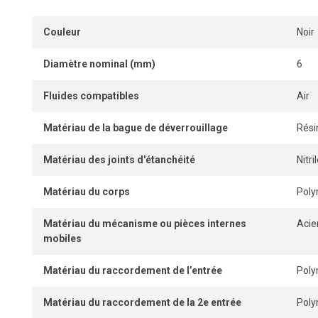
connexion et une déconnexion instantanées.
Couleur
Noir
Son design à grand passage procure un débit d’air supéri
parfaitement étanche lorsque le tube est correctement ins
Diamètre nominal (mm)
6
Fluides compatibles
Air
Matériau de la bague de déverrouillage
Rési
Matériau des joints d'étanchéité
Nitr
Matériau du corps
Pol
Matériau du mécanisme ou pièces internes
Acie
mobiles
Matériau du raccordement de l’entrée
Pol
Matériau du raccordement de la 2e entrée
Pol