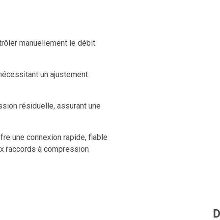
trôler manuellement le débit
 nécessitant un ajustement
ession résiduelle, assurant une
re une connexion rapide, fiable
 aux raccords à compression
ux multiples connexions et
étanchéité durable.
D
ent et sans outil, pour une