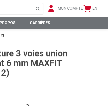
MON COMPTE
EN
Panier
Langue
soumettre la recherche
0 articles
 PROPOS
CARRIÈRES
 2)
ture 3 voies union
nt 6 mm MAXFIT
 2)