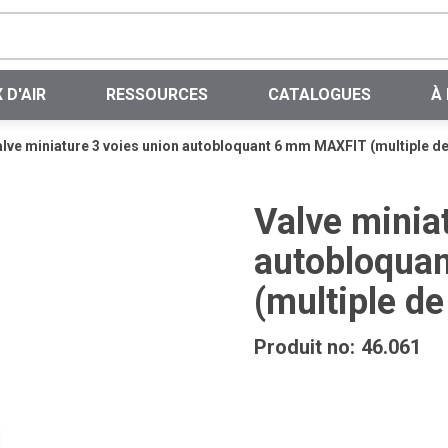
Recherche sur le site
 D'AIR
RESSOURCES
CATALOGUES
À
lve miniature 3 voies union autobloquant 6 mm MAXFIT (multiple de
Valve minia
autobloqua
(multiple de
Produit no:
46.061