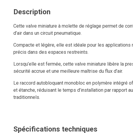
Description
Cette valve miniature à molette de réglage permet de con
d’air dans un circuit pneumatique.
Compacte et légère, elle est idéale pour les applications
précis dans des espaces restreints.
Lorsqu’elle est fermée, cette valve miniature libère la pr
sécurité accrue et une meilleure maîtrise du flux d’air.
Le raccord autobloquant monobloc en polymère intégré off
et étanche, réduisant le temps d’installation par rapport
traditionnels.
Ce raccord rapide en polymère est réutilisable, résiste a
déconnexions, et conserve un ancrage solide ainsi qu’une 
Spécifications techniques
L’anneau de dégagement permet de retirer le tube rapidem