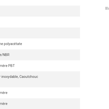
Il
eur, et la connexion demeure
éré dans le raccord.
ne polyacétate
ile/NBR
ymère PBT
r inoxydable, Caoutchouc
ymère
ymère