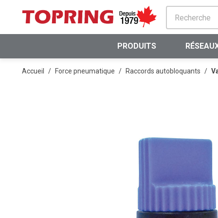
PASSER AU CONTENU PRINCIPAL
PRODUITS
RÉSEAUX
Accueil
/
Force pneumatique
/
Raccords autobloquants
/
Va