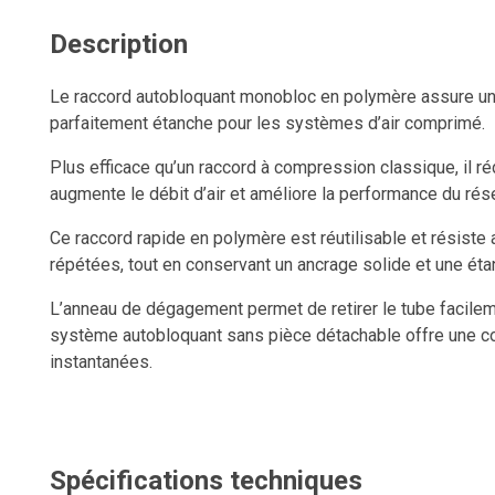
Description
Le raccord autobloquant monobloc en polymère assure une
parfaitement étanche pour les systèmes d’air comprimé.
Plus efficace qu’un raccord à compression classique, il réd
augmente le débit d’air et améliore la performance du rés
Ce raccord rapide en polymère est réutilisable et résist
répétées, tout en conservant un ancrage solide et une éta
L’anneau de dégagement permet de retirer le tube facileme
système autobloquant sans pièce détachable offre une c
instantanées.
Une fois le tube correctement inséré, la connexion deme
sous pression.
Spécifications techniques