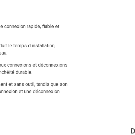
 connexion rapide, fiable et
uit le temps d’installation,
eau.
e aux connexions et déconnexions
nchéité durable.
nt et sans outil, tandis que son
onnexion et une déconnexion
ure parfaitement étanche, même
D