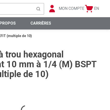
MON COMPTE
EN
Panier
Langue
soumettre la recherche
0 articles
 PROPOS
CARRIÈRES
IT (multiple de 10)
à trou hexagonal
nt 10 mm à 1/4 (M) BSPT
tiple de 10)