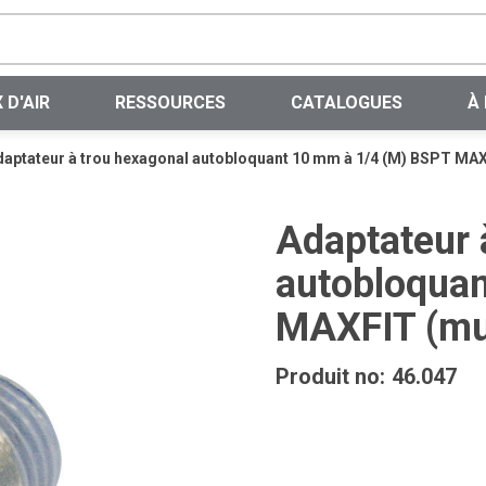
Recherche sur le site
 D'AIR
RESSOURCES
CATALOGUES
À
aptateur à trou hexagonal autobloquant 10 mm à 1/4 (M) BSPT MAXF
Adaptateur 
autobloqua
MAXFIT (mul
Produit no:
46.047