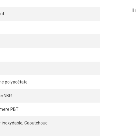
Il
nt
e
ne polyacétate
ile/NBR
ymère PBT
r inoxydable, Caoutchouc