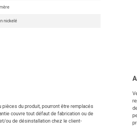
ymère
on nickelé
A
Ve
re
u pièces du produit, pourront être remplacés
de
ntie couvre tout défaut de fabrication ou de
pe
 et/ou de désinstallation chez le client-
pr