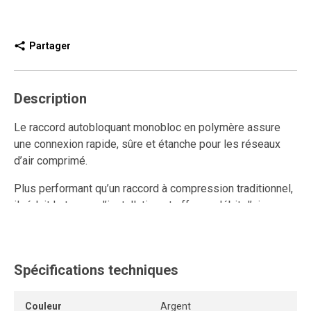
Partager
Description
Le raccord autobloquant monobloc en polymère assure
une connexion rapide, sûre et étanche pour les réseaux
d’air comprimé.
Plus performant qu’un raccord à compression traditionnel,
il réduit le temps d’installation et offre un débit d’air
supérieur.
Entièrement réutilisable, il résiste aux multiples
connexions et déconnexions tout en conservant un
Spécifications techniques
ancrage solide et une étanchéité durable.
Couleur
Argent
Son anneau de dégagement permet de retirer le tube