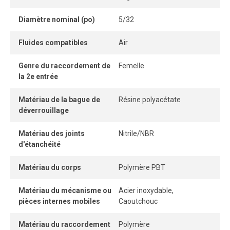
facilement et sans outil, tandis que son système
Diamètre nominal (po)
5/32
autobloquant sans pièce détachable garantit une
connexion instantanée.
Fluides compatibles
Air
Lorsque le tube est correctement inséré, la connexion
Genre du raccordement de
Femelle
demeure parfaitement étanche, même sous pression.
la 2e entrée
Matériau de la bague de
Résine polyacétate
déverrouillage
Matériau des joints
Nitrile/NBR
d'étanchéité
Matériau du corps
Polymère PBT
Matériau du mécanisme ou
Acier inoxydable,
pièces internes mobiles
Caoutchouc
Matériau du raccordement
Polymère